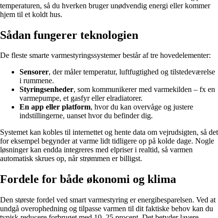
temperaturen, så du hverken bruger unødvendig energi eller kommer
hjem til et koldt hus.
Sådan fungerer teknologien
De fleste smarte varmestyringssystemer består af tre hovedelementer:
Sensorer
, der måler temperatur, luftfugtighed og tilstedeværelse
i rummene.
Styringsenheder
, som kommunikerer med varmekilden – fx en
varmepumpe, et gasfyr eller elradiatorer.
En app eller platform
, hvor du kan overvåge og justere
indstillingerne, uanset hvor du befinder dig.
Systemet kan kobles til internettet og hente data om vejrudsigten, så det
for eksempel begynder at varme lidt tidligere op på kolde dage. Nogle
løsninger kan endda integreres med elpriser i realtid, så varmen
automatisk skrues op, når strømmen er billigst.
Fordele for både økonomi og klima
Den største fordel ved smart varmestyring er energibesparelsen. Ved at
undgå overophedning og tilpasse varmen til dit faktiske behov kan du
typisk reducere forbruget med 10–25 procent. Det betyder lavere