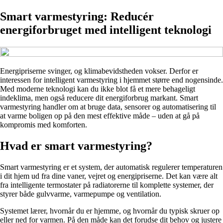
Smart varmestyring: Reducér
energiforbruget med intelligent teknologi
Energipriserne svinger, og klimabevidstheden vokser. Derfor er
interessen for intelligent varmestyring i hjemmet større end nogensinde.
Med moderne teknologi kan du ikke blot få et mere behageligt
indeklima, men også reducere dit energiforbrug markant. Smart
varmestyring handler om at bruge data, sensorer og automatisering til
at varme boligen op på den mest effektive måde – uden at gå på
kompromis med komforten.
Hvad er smart varmestyring?
Smart varmestyring er et system, der automatisk regulerer temperaturen
i dit hjem ud fra dine vaner, vejret og energipriserne. Det kan være alt
fra intelligente termostater på radiatorerne til komplette systemer, der
styrer både gulvvarme, varmepumpe og ventilation.
Systemet lærer, hvornår du er hjemme, og hvornår du typisk skruer op
eller ned for varmen. På den måde kan det forudse dit behov og justere