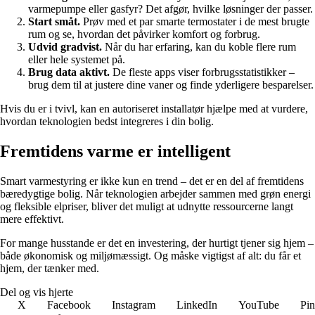
varmepumpe eller gasfyr? Det afgør, hvilke løsninger der passer.
Start småt.
Prøv med et par smarte termostater i de mest brugte
rum og se, hvordan det påvirker komfort og forbrug.
Udvid gradvist.
Når du har erfaring, kan du koble flere rum
eller hele systemet på.
Brug data aktivt.
De fleste apps viser forbrugsstatistikker –
brug dem til at justere dine vaner og finde yderligere besparelser.
Hvis du er i tvivl, kan en autoriseret installatør hjælpe med at vurdere,
hvordan teknologien bedst integreres i din bolig.
Fremtidens varme er intelligent
Smart varmestyring er ikke kun en trend – det er en del af fremtidens
bæredygtige bolig. Når teknologien arbejder sammen med grøn energi
og fleksible elpriser, bliver det muligt at udnytte ressourcerne langt
mere effektivt.
For mange husstande er det en investering, der hurtigt tjener sig hjem –
både økonomisk og miljømæssigt. Og måske vigtigst af alt: du får et
hjem, der tænker med.
Del og vis hjerte
X
Facebook
Instagram
LinkedIn
YouTube
Pin