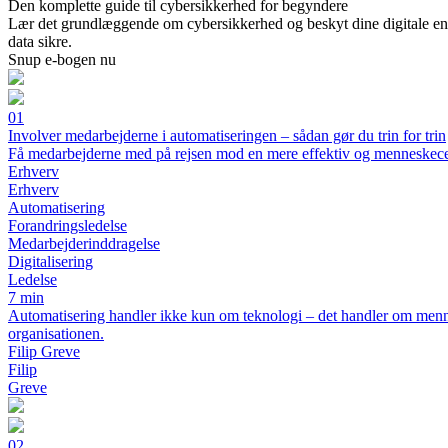
Den komplette guide til cybersikkerhed for begyndere
Lær det grundlæggende om cybersikkerhed og beskyt dine digitale enhed
data sikre.
Snup e-bogen nu
01
Involver medarbejderne i automatiseringen – sådan gør du trin for trin
Få medarbejderne med på rejsen mod en mere effektiv og menneskecen
Erhverv
Erhverv
Automatisering
Forandringsledelse
Medarbejderinddragelse
Digitalisering
Ledelse
7 min
Automatisering handler ikke kun om teknologi – det handler om mennes
organisationen.
Filip Greve
Filip
Greve
02