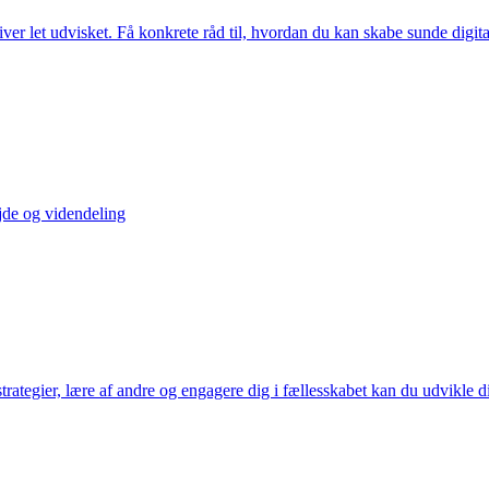
iver let udvisket. Få konkrete råd til, hvordan du kan skabe sunde digit
jde og videndeling
trategier, lære af andre og engagere dig i fællesskabet kan du udvikle 