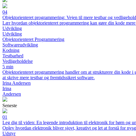
04
Objektorienteret programmering: Vejen til mere testbar og vedligehol
Lær hvordan objektorienteret programmering kan gøre din kode mere r
Udvikling
Udvikling
Objektorienteret Programmering
Softwareudvikling
Kodning
Testbarhed
Vedligeholdelse
5 min
Objektorienteret programmering handler om at strukturere din kode i
at skrive mere testbar og fremtidssikret software.
Irina Andersen
Irina
Andersen
Seneste
01
Leg dig til viden: En legende introduktion til elektronik for børn og u
Oplev hvordan elektronik bliver sjovt, kreativt og let at forstå for ny
Udstyr