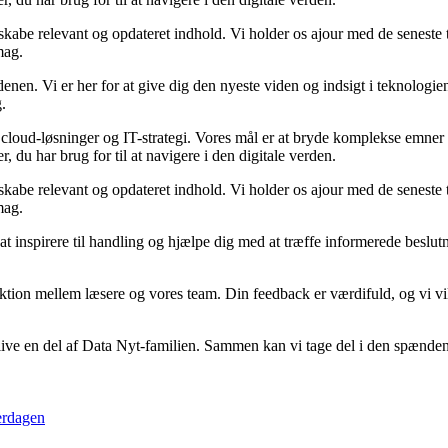
 skabe relevant og opdateret indhold. Vi holder os ajour med de seneste t
mag.
enen. Vi er her for at give dig den nyeste viden og indsigt i teknologi
.
loud-løsninger og IT-strategi. Vores mål er at bryde komplekse emner ned
, du har brug for til at navigere i den digitale verden.
 skabe relevant og opdateret indhold. Vi holder os ajour med de seneste t
mag.
 at inspirere til handling og hjælpe dig med at træffe informerede beslut
raktion mellem læsere og vores team. Din feedback er værdifuld, og vi v
 blive en del af Data Nyt-familien. Sammen kan vi tage del i den spænden
verdagen