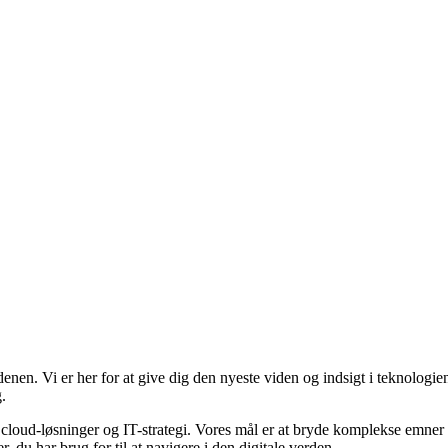
enen. Vi er her for at give dig den nyeste viden og indsigt i teknologi
.
loud-løsninger og IT-strategi. Vores mål er at bryde komplekse emner ned
, du har brug for til at navigere i den digitale verden.