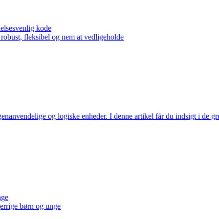
delsesvenlig kode
obust, fleksibel og nem at vedligeholde
 genanvendelige og logiske enheder. I denne artikel får du indsigt i d
nge
sgerrige børn og unge