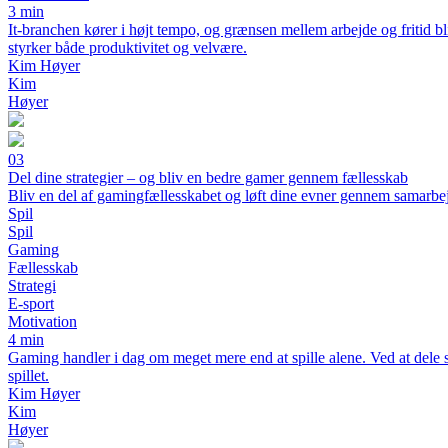
3 min
It-branchen kører i højt tempo, og grænsen mellem arbejde og fritid bl
styrker både produktivitet og velvære.
Kim Høyer
Kim
Høyer
03
Del dine strategier – og bliv en bedre gamer gennem fællesskab
Bliv en del af gamingfællesskabet og løft dine evner gennem samarbe
Spil
Spil
Gaming
Fællesskab
Strategi
E-sport
Motivation
4 min
Gaming handler i dag om meget mere end at spille alene. Ved at dele s
spillet.
Kim Høyer
Kim
Høyer