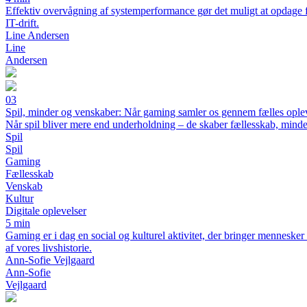
Effektiv overvågning af systemperformance gør det muligt at opdage f
IT-drift.
Line Andersen
Line
Andersen
03
Spil, minder og venskaber: Når gaming samler os gennem fælles ople
Når spil bliver mere end underholdning – de skaber fællesskab, mind
Spil
Spil
Gaming
Fællesskab
Venskab
Kultur
Digitale oplevelser
5 min
Gaming er i dag en social og kulturel aktivitet, der bringer mennesker 
af vores livshistorie.
Ann-Sofie Vejlgaard
Ann-Sofie
Vejlgaard