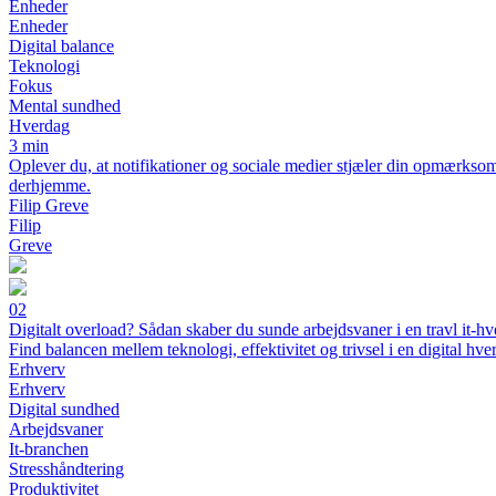
Enheder
Enheder
Digital balance
Teknologi
Fokus
Mental sundhed
Hverdag
3 min
Oplever du, at notifikationer og sociale medier stjæler din opmærks
derhjemme.
Filip Greve
Filip
Greve
02
Digitalt overload? Sådan skaber du sunde arbejdsvaner i en travl it-h
Find balancen mellem teknologi, effektivitet og trivsel i en digital hve
Erhverv
Erhverv
Digital sundhed
Arbejdsvaner
It-branchen
Stresshåndtering
Produktivitet