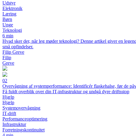
Udstyr
Elektronik
Læring
Børn
Unge
Teknologi
6 min
Hvad sker der, når leg møder teknologi? Denne artikel giver en legende
små opfindelser.
Filip Greve
Filip
Greve
02
Overvågning af systemperformance: Identificér flaskehalse, før de påvi
Få fuldt overblik over din IT-infrastruktur og undgå dyre driftsstop
Hjælp
Hjælp
Systemovervågning
IT-drift
Performanceoptimering
Infrastruktur
Forretningskontinuitet
4 min