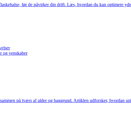
laskehalse, før de påvirker din drift. Læs, hvordan du kan optimere yde
velser
er og venskaber
sammen på tværs af alder og baggrund. Artiklen udforsker, hvordan spil s