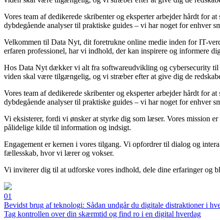
Vores team af dedikerede skribenter og eksperter arbejder hårdt for at
dybdegående analyser til praktiske guides – vi har noget for enhver s
Velkommen til Data Nyt, dit foretrukne online medie inden for IT-verd
erfaren professionel, har vi indhold, der kan inspirere og informere dig
Hos Data Nyt dækker vi alt fra softwareudvikling og cybersecurity til c
viden skal være tilgængelig, og vi stræber efter at give dig de redskaber
Vores team af dedikerede skribenter og eksperter arbejder hårdt for at
dybdegående analyser til praktiske guides – vi har noget for enhver s
Vi eksisterer, fordi vi ønsker at styrke dig som læser. Vores mission er
pålidelige kilde til information og indsigt.
Engagement er kernen i vores tilgang. Vi opfordrer til dialog og inte
fællesskab, hvor vi lærer og vokser.
Vi inviterer dig til at udforske vores indhold, dele dine erfaringer og
01
Bevidst brug af teknologi: Sådan undgår du digitale distraktioner i h
Tag kontrollen over din skærmtid og find ro i en digital hverdag