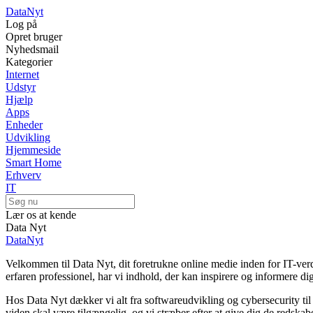
Data
Nyt
Log på
Opret bruger
Nyhedsmail
Kategorier
Internet
Udstyr
Hjælp
Apps
Enheder
Udvikling
Hjemmeside
Smart Home
Erhverv
IT
Lær os at kende
Data Nyt
Data
Nyt
Velkommen til Data Nyt, dit foretrukne online medie inden for IT-verd
erfaren professionel, har vi indhold, der kan inspirere og informere dig
Hos Data Nyt dækker vi alt fra softwareudvikling og cybersecurity til c
viden skal være tilgængelig, og vi stræber efter at give dig de redskaber