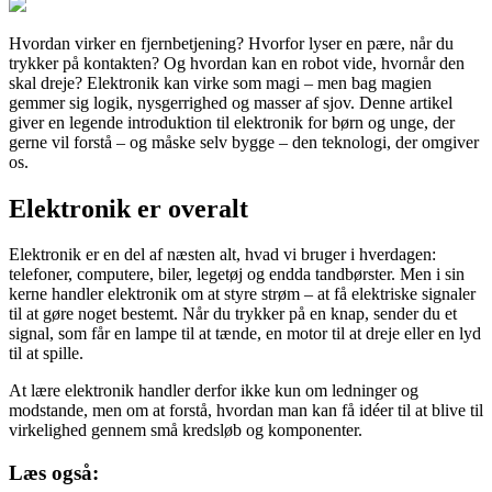
Hvordan virker en fjernbetjening? Hvorfor lyser en pære, når du
trykker på kontakten? Og hvordan kan en robot vide, hvornår den
skal dreje? Elektronik kan virke som magi – men bag magien
gemmer sig logik, nysgerrighed og masser af sjov. Denne artikel
giver en legende introduktion til elektronik for børn og unge, der
gerne vil forstå – og måske selv bygge – den teknologi, der omgiver
os.
Elektronik er overalt
Elektronik er en del af næsten alt, hvad vi bruger i hverdagen:
telefoner, computere, biler, legetøj og endda tandbørster. Men i sin
kerne handler elektronik om at styre strøm – at få elektriske signaler
til at gøre noget bestemt. Når du trykker på en knap, sender du et
signal, som får en lampe til at tænde, en motor til at dreje eller en lyd
til at spille.
At lære elektronik handler derfor ikke kun om ledninger og
modstande, men om at forstå, hvordan man kan få idéer til at blive til
virkelighed gennem små kredsløb og komponenter.
Læs også: