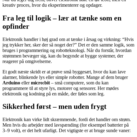
kreativ proces, hvor du eksperimenterer og opdager.
Fra leg til logik – lær at tænke som en
opfinder
Elektronik handler i høj grad om at tænke i årsag og virkning: “Hvis
jeg trykker her, sker der så noget der?” Det er den samme logik, som
bruges i programmering og robotteknologi. Når du forstår, hvordan
strømmen bevæger sig, kan du begynde at bygge systemer, der
reagerer på omgivelserne.
Et godt næste skridt er at prøve små byggesæt, hvor du kan lave
alarmer, blinkende lys eller simple robotter. Mange af dem bruger
Arduino
eller
micro:bit
– små computere, som du kan
programmere til at styre lys, motorer og sensorer. Her mødes
elektronik og kodning på en måde, der føles som leg.
Sikkerhed først – men uden frygt
Elektronik kan virke lidt skræmmende, fordi det handler om strøm.
Men hvis du arbejder med lavspænding (for eksempel batterier på
3–9 volt), er det helt ufarligt. Det vigtigste er at bruge sunde vaner: