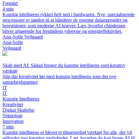
Fremtid
4 min
Kunstig intelligens rykker helt ned i hardwaren. Nye, specialiserede
processorer er nøglen til at håndtere de enorme datamængder og
beregninger, som moderne AI kræver. Læs, hvorfor chipdesign
bliver afgørende for fremtidens ydeevne og energieffektivitet.
Ann-Sofie Vejlgaard
Ann-Sofie
Vejlgaard
Skab med AI: Sådan bruger du kunstig intelligens som kreativt
værktøj
Slip din kreativitet løs med kunstig intelligens som din nye
samarbejdspartner
IT
IT
Kunstig Intelligens
Kreativitet
Digital Skabelse
Teknologi
Innovation
7 min
Kunstig intelligens er blevet et tilgængeligt værktøj for alle, der vil
udforske nye kreative muligheder. Lær, hvordan du kan bruge AI til