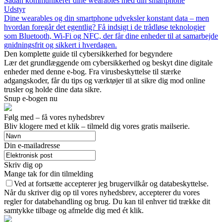
Sådan kommunikerer dine wearables med din smartphone
Udstyr
Dine wearables og din smartphone udveksler konstant data – men
hvordan foregår det egentlig? Få indsigt i de trådløse teknologier
som Bluetooth, Wi-Fi og NFC, der får dine enheder til at samarbejde
gnidningsfrit og sikkert i hverdagen.
Den komplette guide til cybersikkerhed for begyndere
Lær det grundlæggende om cybersikkerhed og beskyt dine digitale
enheder med denne e-bog. Fra virusbeskyttelse til stærke
adgangskoder, får du tips og værktøjer til at sikre dig mod online
trusler og holde dine data sikre.
Snup e-bogen nu
Følg med – få vores nyhedsbrev
Bliv klogere med et klik – tilmeld dig vores gratis mailserie.
Din e-mailadresse
Skriv dig op
Mange tak for din tilmelding
Ved at fortsætte accepterer jeg brugervilkår og databeskyttelse.
Når du skriver dig op til vores nyhedsbrev, accepterer du vores
regler for databehandling og brug. Du kan til enhver tid trække dit
samtykke tilbage og afmelde dig med ét klik.