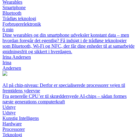
Wearables
Smartphone
Bluetooth
Trådløs teknologi
Forbrugerelektronik
6 min
Dine wearables og din smartphone udveksler konstant data – men
hvordan foregår det egentlig? Få indsigt i de trådløse teknologier
som Bluetooth, Wi-Fi og NFC, der får dine enheder til at samarbejde
gnidningsfrit og sikkert i hverdagen.
Irina Andersen
Irina
Andersen
AI på chip-niveau: Derfor er specialiserede processorer vejen til
fremtidens ydeevne
Fra generelle CPU’er til skræddersyede AI-chips – sådan formes
næste generations computerkraft
Udstyr
Udstyr
Kunstig Intelligens
Hardware
Processorer
Teknologi