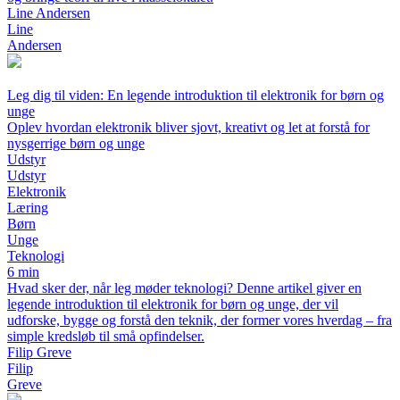
Line Andersen
Line
Andersen
Leg dig til viden: En legende introduktion til elektronik for børn og
unge
Oplev hvordan elektronik bliver sjovt, kreativt og let at forstå for
nysgerrige børn og unge
Udstyr
Udstyr
Elektronik
Læring
Børn
Unge
Teknologi
6 min
Hvad sker der, når leg møder teknologi? Denne artikel giver en
legende introduktion til elektronik for børn og unge, der vil
udforske, bygge og forstå den teknik, der former vores hverdag – fra
simple kredsløb til små opfindelser.
Filip Greve
Filip
Greve