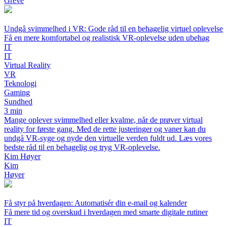
Greve
Undgå svimmelhed i VR: Gode råd til en behagelig virtuel oplevelse
Få en mere komfortabel og realistisk VR-oplevelse uden ubehag
IT
IT
Virtual Reality
VR
Teknologi
Gaming
Sundhed
3 min
Mange oplever svimmelhed eller kvalme, når de prøver virtual
reality for første gang. Med de rette justeringer og vaner kan du
undgå VR-syge og nyde den virtuelle verden fuldt ud. Læs vores
bedste råd til en behagelig og tryg VR-oplevelse.
Kim Høyer
Kim
Høyer
Få styr på hverdagen: Automatisér din e-mail og kalender
Få mere tid og overskud i hverdagen med smarte digitale rutiner
IT