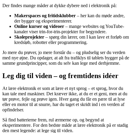
Der findes mange måder at dykke dybere ned i elektronik på:
Makerspaces og fritidsklubber
– her kan du møde andre,
der bygger og eksperimenterer.
Online kurser og videoer
– mange websites og YouTube-
kanaler viser trin-for-trin-projekter for begyndere.
Skoleprojekter
– spørg din lærer, om I kan lave et forløb om
kredsløb, robotter eller programmering.
Jo mere du prøver, jo mere forstår du – og pludselig ser du verden
med nye øjne. Du opdager, at alt fra trafiklys til tablets bygger på de
samme grundprincipper, som du selv kan lege med derhjemme.
Leg dig til viden – og fremtidens idéer
At lære elektronik er som at lære et nyt sprog – et sprog, hvor du
kan tale med maskiner. Det kræver ikke, at du er et geni, men at du
tør prøve, fejle og prøve igen. Hver gang du får en pære til at lyse
eller en motor til at snurre, har du taget et skridt ind i en verden af
opfindelser.
Så find batterierne frem, rul ærmerne op, og begynd at
eksperimentere. For den bedste måde at lære elektronik på er stadig
den mest legende: at lege sig til viden.