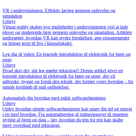
VR i undervisningen: Effektiv læring gennem oplevelse og
simulation
Udstyr
Virtual reality skaber nye muligheder i undervisningen ved at lade
elever og studerende lære gennem oplevelse og simulation. Artiklen
undersøger, hvordan VR kan styrke forståelsen, øge engagementet
og bringe teori til live i klasselokalet.
Leg dig til viden: En legende introduktion til elektronik for børn og
unge
Udstyr
Hvad sker der, når leg møder teknologi? Denne artikel giver en
legende introduktion til elektronik for børn og unge, der vil
udforske, bygge og forstå den teknik, der former vores hverdag – fra
simple kredsløb til små opfindelser.
Automatisér din hverdag med enkle softwareløsninger
Udstyr
Oplev hvordan simple softwareløsninger kan spare dig tid og energi
i en travl hverdag. Fra automatisering af rutineopgaver til smartere
styring af hjem og data – lær, hvordan du trin for trin kan skabe
mere overskud med teknologi.