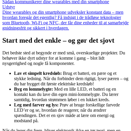
Sådan kommunikerer dine wearables med din smartphone
Udstyr
Dine wearables og din smartphone udveksler konstant data – men
hvordan foregår det egentlig? Få indsigt i de trådløse teknologier
som Bluetooth, Wi-Fi og NFC, der får dine enheder til at samarbejde
gnidningsfrit og sikkert i hverdagen.
Start med det enkle – og gør det sjovt
Det bedste sted at begynde er med små, overskuelige projekter. Du
behøver ikke dyrt udstyr for at komme i gang – blot lidt
nysgerrighed og nogle få komponenter.
Lav et simpelt kredsløb:
Brug et batteri, en pære og et
stykke ledning. Når du forbinder dem rigtigt, lyser pæren – og
du har bygget dit første elektriske kredsløb!
Byg en lommelygte:
Med en lille LED, et batteri og en
kontakt kan du lave din egen mini-lommelygte. Du lærer
samtidig, hvordan strømmen løber i en lukket kreds.
Leg med farver og lys:
Prøv at bruge forskellige farvede
LED’er og se, hvordan de reagerer, når du ændrer
spændingen. Det er en sjov måde at lære om energi og
modstand på.
Når du leger dig frem, bliver elektronik ikke en tør teori, men en