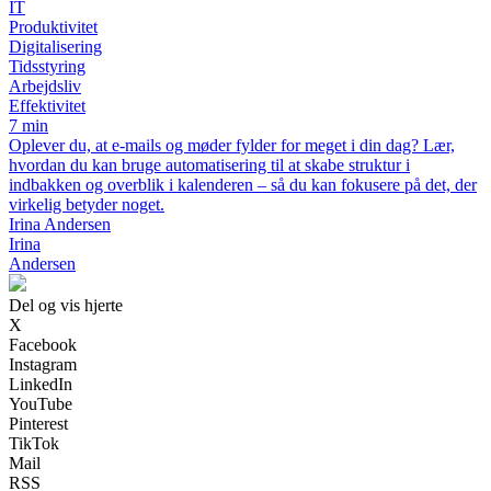
IT
Produktivitet
Digitalisering
Tidsstyring
Arbejdsliv
Effektivitet
7 min
Oplever du, at e-mails og møder fylder for meget i din dag? Lær,
hvordan du kan bruge automatisering til at skabe struktur i
indbakken og overblik i kalenderen – så du kan fokusere på det, der
virkelig betyder noget.
Irina Andersen
Irina
Andersen
Del og vis hjerte
X
Facebook
Instagram
LinkedIn
YouTube
Pinterest
TikTok
Mail
RSS