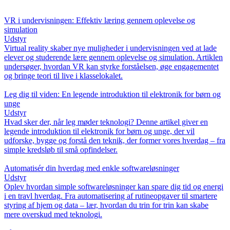
VR i undervisningen: Effektiv læring gennem oplevelse og
simulation
Udstyr
Virtual reality skaber nye muligheder i undervisningen ved at lade
elever og studerende lære gennem oplevelse og simulation. Artiklen
undersøger, hvordan VR kan styrke forståelsen, øge engagementet
og bringe teori til live i klasselokalet.
Leg dig til viden: En legende introduktion til elektronik for børn og
unge
Udstyr
Hvad sker der, når leg møder teknologi? Denne artikel giver en
legende introduktion til elektronik for børn og unge, der vil
udforske, bygge og forstå den teknik, der former vores hverdag – fra
simple kredsløb til små opfindelser.
Automatisér din hverdag med enkle softwareløsninger
Udstyr
Oplev hvordan simple softwareløsninger kan spare dig tid og energi
i en travl hverdag. Fra automatisering af rutineopgaver til smartere
styring af hjem og data – lær, hvordan du trin for trin kan skabe
mere overskud med teknologi.