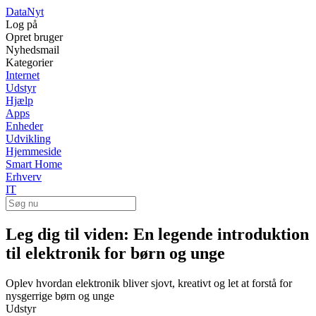
Data
Nyt
Log på
Opret bruger
Nyhedsmail
Kategorier
Internet
Udstyr
Hjælp
Apps
Enheder
Udvikling
Hjemmeside
Smart Home
Erhverv
IT
Leg dig til viden: En legende introduktion
til elektronik for børn og unge
Oplev hvordan elektronik bliver sjovt, kreativt og let at forstå for
nysgerrige børn og unge
Udstyr