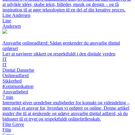
at udvikle idéer, skabe tekst, billeder, musik og design – og få
inspiration til at gøre teknologien til en del af din kreative proces.
Line Andersen
Line
Andersen
Ansvarlig onlineadfærd: Sådan genkender du ansvarlig digital
opførsel
Lær at navigere sikkert og respektfuldt i den digitale verden
IT
IT
Digital Dannelse
Onlineadfærd
Sikkerhed
Kommunikation
Ansvarlighed
7 min
Internettet giver uendelige muligheder for kontakt og videndeling –
men også et ansvar for, hvordan vi opfører os online. Denne artikel
guider dig til at genkende og udøve ansvarlig digital adfærd, så du
bidrager til et trygt og respektfuldt onlinefællesskab.
Filip Greve
Filip