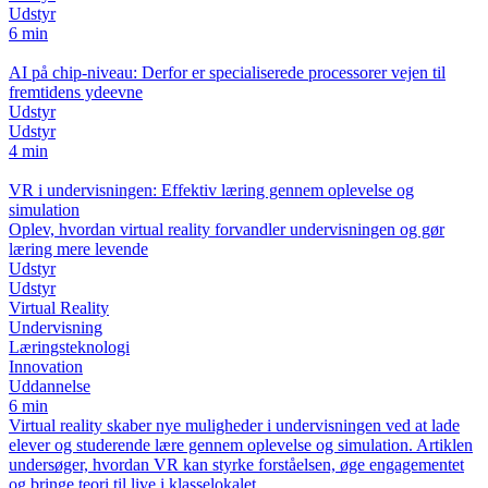
Udstyr
6 min
AI på chip-niveau: Derfor er specialiserede processorer vejen til
fremtidens ydeevne
Udstyr
Udstyr
4 min
VR i undervisningen: Effektiv læring gennem oplevelse og
simulation
Oplev, hvordan virtual reality forvandler undervisningen og gør
læring mere levende
Udstyr
Udstyr
Virtual Reality
Undervisning
Læringsteknologi
Innovation
Uddannelse
6 min
Virtual reality skaber nye muligheder i undervisningen ved at lade
elever og studerende lære gennem oplevelse og simulation. Artiklen
undersøger, hvordan VR kan styrke forståelsen, øge engagementet
og bringe teori til live i klasselokalet.