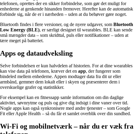
telefonen, oprettes der en sikker forbindelse, som gør det muligt for
enhederne at genkende hinanden fremover. Herefter kan de automatisk
forbinde sig, når de er i nærheden – uden at du behøver gøre noget.
Bluetooth findes i flere versioner, og de nyere udgaver, som
Bluetooth
Low Energy (BLE)
, er særligt designet til wearables. BLE kan sende
små mængder data – som skridttal, puls eller notifikationer – uden at
tære meget på batteriet.
Apps og dataudveksling
Selve forbindelsen er kun halvdelen af historien. For at dine wearables
kan vise data på telefonen, kræver det en
app
, der fungerer som
bindeled mellem enhederne. Appen modtager data fra dit ur eller
armbånd, gemmer dem lokalt eller i skyen og præsenterer dem i
overskuelige grafer og statistikker.
For eksempel kan en fitnessapp samle information om din daglige
aktivitet, søvnrytme og puls og give dig indsigt i dine vaner over tid.
Nogle apps kan også synkronisere med andre tjenester – som Google
Fit eller Apple Health – så du får et samlet overblik over din sundhed.
Wi-Fi og mobilnetværk – når du er væk fra