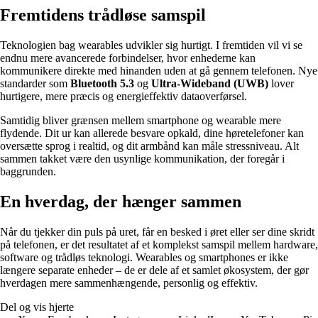
Fremtidens trådløse samspil
Teknologien bag wearables udvikler sig hurtigt. I fremtiden vil vi se
endnu mere avancerede forbindelser, hvor enhederne kan
kommunikere direkte med hinanden uden at gå gennem telefonen. Nye
standarder som
Bluetooth 5.3
og
Ultra-Wideband (UWB)
lover
hurtigere, mere præcis og energieffektiv dataoverførsel.
Samtidig bliver grænsen mellem smartphone og wearable mere
flydende. Dit ur kan allerede besvare opkald, dine høretelefoner kan
oversætte sprog i realtid, og dit armbånd kan måle stressniveau. Alt
sammen takket være den usynlige kommunikation, der foregår i
baggrunden.
En hverdag, der hænger sammen
Når du tjekker din puls på uret, får en besked i øret eller ser dine skridt
på telefonen, er det resultatet af et komplekst samspil mellem hardware,
software og trådløs teknologi. Wearables og smartphones er ikke
længere separate enheder – de er dele af et samlet økosystem, der gør
hverdagen mere sammenhængende, personlig og effektiv.
Del og vis hjerte