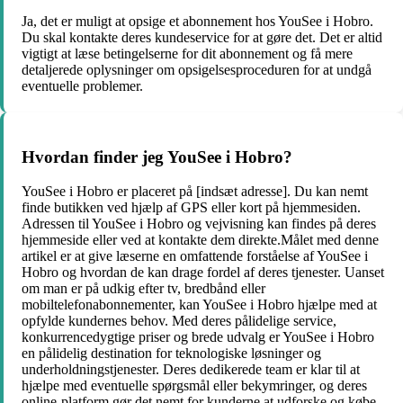
Ja, det er muligt at opsige et abonnement hos YouSee i Hobro.
Du skal kontakte deres kundeservice for at gøre det. Det er altid
vigtigt at læse betingelserne for dit abonnement og få mere
detaljerede oplysninger om opsigelsesproceduren for at undgå
eventuelle problemer.
Hvordan finder jeg YouSee i Hobro?
YouSee i Hobro er placeret på [indsæt adresse]. Du kan nemt
finde butikken ved hjælp af GPS eller kort på hjemmesiden.
Adressen til YouSee i Hobro og vejvisning kan findes på deres
hjemmeside eller ved at kontakte dem direkte.Målet med denne
artikel er at give læserne en omfattende forståelse af YouSee i
Hobro og hvordan de kan drage fordel af deres tjenester. Uanset
om man er på udkig efter tv, bredbånd eller
mobiltelefonabonnementer, kan YouSee i Hobro hjælpe med at
opfylde kundernes behov. Med deres pålidelige service,
konkurrencedygtige priser og brede udvalg er YouSee i Hobro
en pålidelig destination for teknologiske løsninger og
underholdningstjenester. Deres dedikerede team er klar til at
hjælpe med eventuelle spørgsmål eller bekymringer, og deres
online-platform gør det nemt for kunderne at udforske og købe