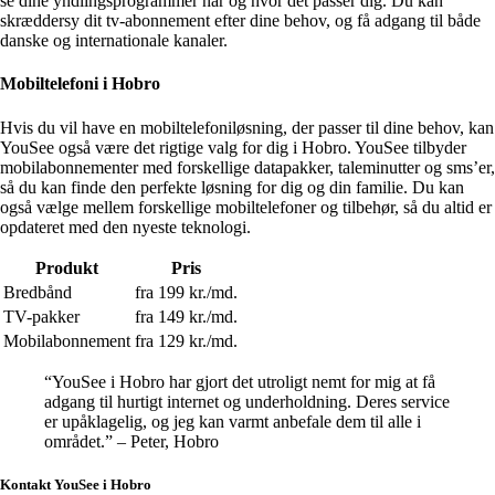
se dine yndlingsprogrammer når og hvor det passer dig. Du kan
skræddersy dit tv-abonnement efter dine behov, og få adgang til både
danske og internationale kanaler.
Mobiltelefoni i Hobro
Hvis du vil have en mobiltelefoniløsning, der passer til dine behov, kan
YouSee også være det rigtige valg for dig i Hobro. YouSee tilbyder
mobilabonnementer med forskellige datapakker, taleminutter og sms’er,
så du kan finde den perfekte løsning for dig og din familie. Du kan
også vælge mellem forskellige mobiltelefoner og tilbehør, så du altid er
opdateret med den nyeste teknologi.
Produkt
Pris
Bredbånd
fra 199 kr./md.
TV-pakker
fra 149 kr./md.
Mobilabonnement
fra 129 kr./md.
“YouSee i Hobro har gjort det utroligt nemt for mig at få
adgang til hurtigt internet og underholdning. Deres service
er upåklagelig, og jeg kan varmt anbefale dem til alle i
området.” – Peter, Hobro
Kontakt YouSee i Hobro