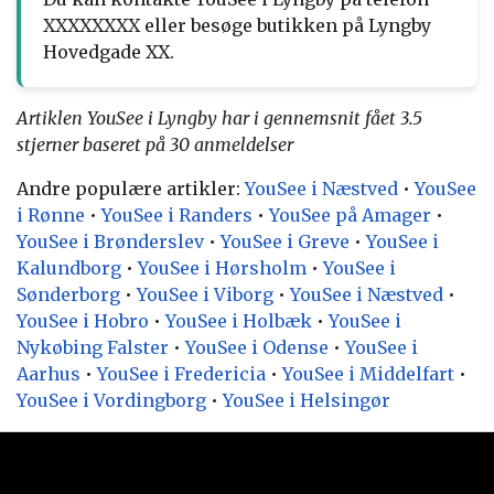
XXXXXXXX eller besøge butikken på Lyngby
Hovedgade XX.
Artiklen YouSee i Lyngby har i gennemsnit fået
3.5
stjerner baseret på
30
anmeldelser
Andre populære artikler:
YouSee i Næstved
•
YouSee
i Rønne
•
YouSee i Randers
•
YouSee på Amager
•
YouSee i Brønderslev
•
YouSee i Greve
•
YouSee i
Kalundborg
•
YouSee i Hørsholm
•
YouSee i
Sønderborg
•
YouSee i Viborg
•
YouSee i Næstved
•
YouSee i Hobro
•
YouSee i Holbæk
•
YouSee i
Nykøbing Falster
•
YouSee i Odense
•
YouSee i
Aarhus
•
YouSee i Fredericia
•
YouSee i Middelfart
•
YouSee i Vordingborg
•
YouSee i Helsingør