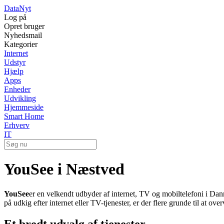
Data
Nyt
Log på
Opret bruger
Nyhedsmail
Kategorier
Internet
Udstyr
Hjælp
Apps
Enheder
Udvikling
Hjemmeside
Smart Home
Erhverv
IT
YouSee i Næstved
YouSee
er en velkendt udbyder af internet, TV og mobiltelefoni i D
på udkig efter internet eller TV-tjenester, er der flere grunde til at ov
Et bredt udvalg af tjenester