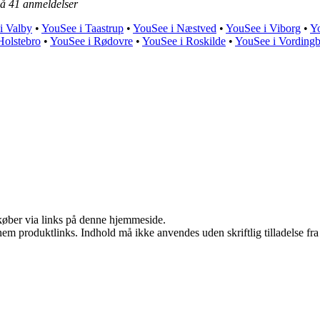
på
41
anmeldelser
i Valby
•
YouSee i Taastrup
•
YouSee i Næstved
•
YouSee i Viborg
•
Y
Holstebro
•
YouSee i Rødovre
•
YouSee i Roskilde
•
YouSee i Vording
u køber via links på denne hjemmeside.
nem produktlinks. Indhold må ikke anvendes uden skriftlig tilladelse fra