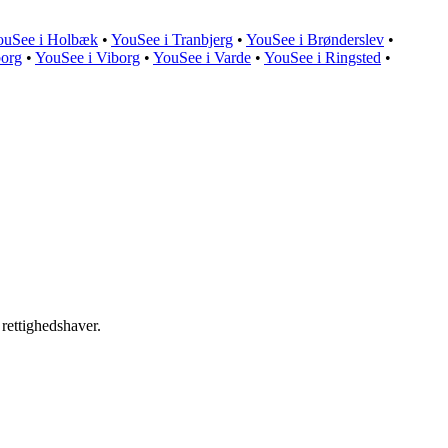
ouSee i Holbæk
•
YouSee i Tranbjerg
•
YouSee i Brønderslev
•
borg
•
YouSee i Viborg
•
YouSee i Varde
•
YouSee i Ringsted
•
 rettighedshaver.