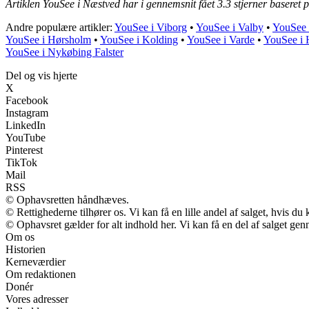
Artiklen YouSee i Næstved har i gennemsnit fået
3.3
stjerner baseret 
Andre populære artikler:
YouSee i Viborg
•
YouSee i Valby
•
YouSee 
YouSee i Hørsholm
•
YouSee i Kolding
•
YouSee i Varde
•
YouSee i 
YouSee i Nykøbing Falster
Del og vis hjerte
X
Facebook
Instagram
LinkedIn
YouTube
Pinterest
TikTok
Mail
RSS
© Ophavsretten håndhæves.
© Rettighederne tilhører os. Vi kan få en lille andel af salget, hvis d
© Ophavsret gælder for alt indhold her. Vi kan få en del af salget gen
Om os
Historien
Kerneværdier
Om redaktionen
Donér
Vores adresser