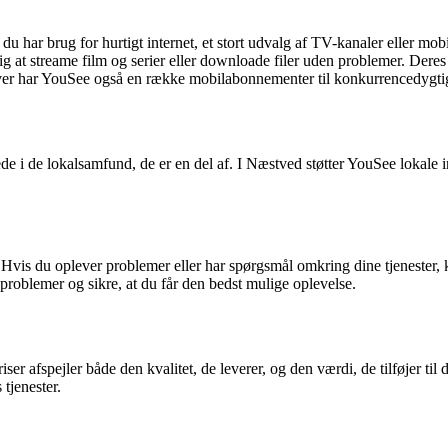
m du har brug for hurtigt internet, et stort udvalg af TV-kanaler eller
r dig at streame film og serier eller downloade filer uden problemer. Der
er har YouSee også en række mobilabonnementer til konkurrencedygtig
e i de lokalsamfund, de er en del af. I Næstved støtter YouSee lokale i
 Hvis du oplever problemer eller har spørgsmål omkring dine tjenester, k
problemer og sikre, at du får den bedst mulige oplevelse.
er afspejler både den kvalitet, de leverer, og den værdi, de tilføjer til 
 tjenester.