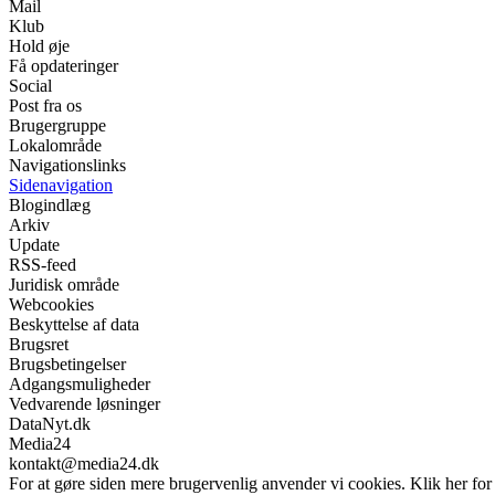
Mail
Klub
Hold øje
Få opdateringer
Social
Post fra os
Brugergruppe
Lokalområde
Navigationslinks
Sidenavigation
Blogindlæg
Arkiv
Update
RSS-feed
Juridisk område
Webcookies
Beskyttelse af data
Brugsret
Brugsbetingelser
Adgangsmuligheder
Vedvarende løsninger
DataNyt.dk
Media24
kontakt@media24.dk
For at gøre siden mere brugervenlig anvender vi cookies. Klik her for