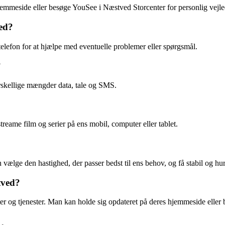
emmeside eller besøge YouSee i Næstved Storcenter for personlig vejled
ed?
telefon for at hjælpe med eventuelle problemer eller spørgsmål.
?
rskellige mængder data, tale og SMS.
eame film og serier på ens mobil, computer eller tablet.
lge den hastighed, der passer bedst til ens behov, og få stabil og hurt
tved?
r og tjenester. Man kan holde sig opdateret på deres hjemmeside eller 